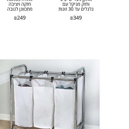
וחזק מניקל עם
חזקה ויציבה
גלגלים עד 30 זוגות
מתכוונן לגובה
דגם sho-02990
ולצדדים דגם GAR-
₪
249
₪
349
מבית honey
09689 מבית
honey can do...
can...