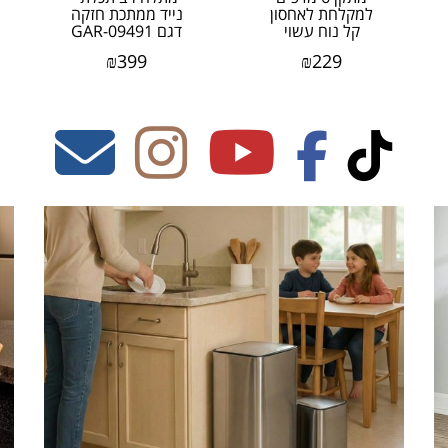
למקלחת לאחסון
נייד ממתכת חזקה
קל נוח עשוי
דגם GAR-09491
ממתכת חזקה דגם
מבית honey can
₪
399
₪
229
BTH-03484 מבית
do ארה"ב
honey can...