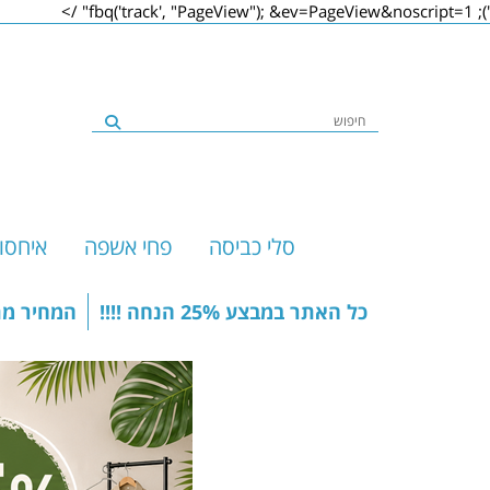
&ev=PageView&noscript=1" />
'); fbq('track', "PageView");
סלי כביסה
פחי אשפה
איחסו
כל האתר במבצע 25% הנחה !!!!
המחיר מת