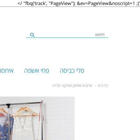
&ev=PageView&noscript=1" />
'); fbq('track', "PageView");
סלי כביסה
פחי אשפה
איחסו
דף בית
ארונות אחסון ומתקני תלייה