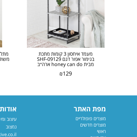
מעמד איחסון 3 קומות מתכת
מתלה 
בגימור אפור דגם SHF-09129
מבית honey can do ארה׳׳ב
₪
129
מפת האתר
אודותי
מוצרים פופולריים
עיצוב ומי
מוצרים חדשים
נמצוב
ראשי
ve.co.il/