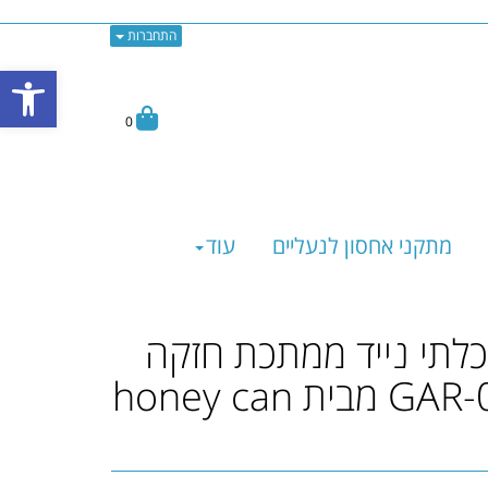
התחברות
פתח
0
מתקני אחסון לנעליים
עוד
לתי נייד ממתכת חזקה
דגם GAR-09491 מבית honey can