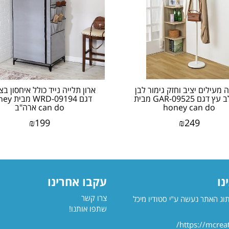
מעילים יציב וחזק גימור לבן
ארון תלייה נייד כולל איחסון בצ
משולב עץ דגם GAR-09525 מבית
דגם RD-09194
honey can do
can do ארה"ב
₪
199
₪
249
נו
עקבו אחרינו
צרו קשר
תוג האתר נעשה ע"י סטודיו מיכל
שתפו אותנו!
https://mcreati