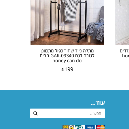
דדים
מתלה נייד שחור כפול מתכוונן
W מבית honey
לגובה דגם GAR-09340 מבית
honey can do
₪
199
עוד...