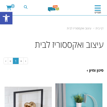
&ev=PageView&noscript=1" />
'); fbq('track', "PageView");
0
פתח
תפריט
דף בית
עיצוב ואקססוריז לבית
עיצוב ואקססוריז לבית
›
»
«
‹
(current)
1
סינון ומיון ›