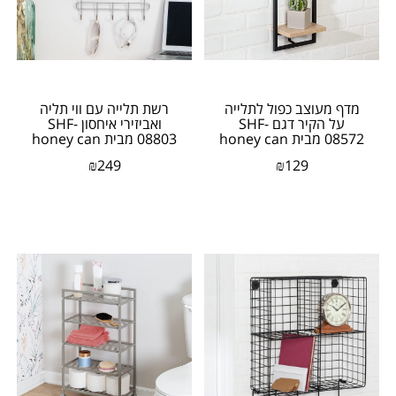
מדף מעוצב כפול לתלייה
רשת תלייה עם ווי תליה
על הקיר דגם SHF-
ואביזירי איחסון SHF-
08572 מבית honey can
08803 מבית honey can
do ארה"ב
do ארה"ב
₪
249
₪
129