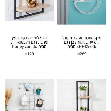
מדף מתכת מעוצב מעוגל
מדף לתלייה בקיר מעץ
לתלייה בגימור לבן דגם
ומתכת דגם SHF-08574
SHF-09346 מבית
מבית honey can do
honey can do ארה"ב
ארה"ב
₪
129
₪
269