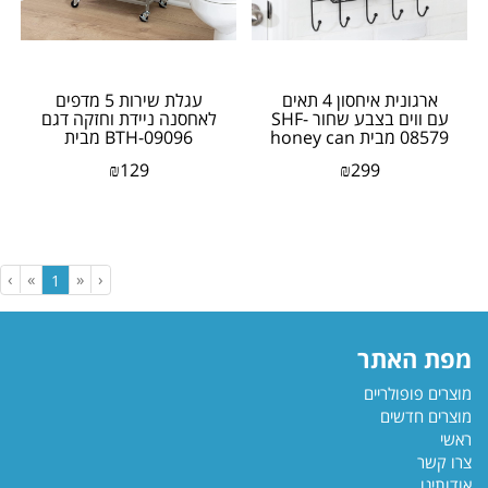
ארגונית איחסון 4 תאים
עגלת שירות 5 מדפים
עם ווים בצבע שחור SHF-
לאחסנה ניידת וחזקה דגם
08579 מבית honey can
BTH-09096 מבית
do ארה׳׳ב
honey can do ארה"ב
₪
129
₪
299
›
»
«
‹
(current)
1
מפת האתר
מוצרים פופולריים
מוצרים חדשים
ראשי
צרו קשר
אודותינו