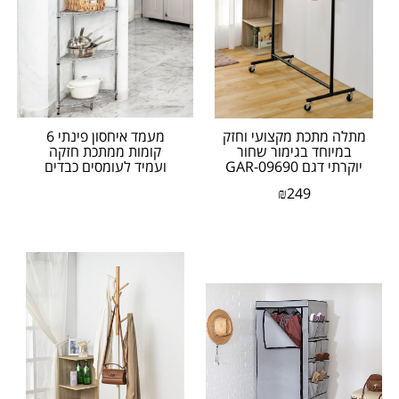
מתלה מתכת מקצועי וחזק
מעמד איחסון פינתי 6
במיוחד בגימור שחור
קומות ממתכת חזקה
יוקרתי דגם GAR-09690
ועמיד לעומסים כבדים
מבית honey can do
דגם SHF-10025 מבית...
₪
249
אזל המלאי