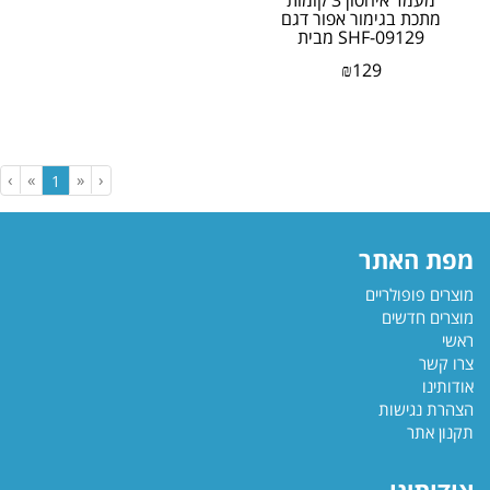
מתכת בגימור אפור דגם
SHF-09129 מבית
honey can do ארה׳׳ב
₪
129
›
»
«
‹
(current)
1
מפת האתר
מוצרים פופולריים
מוצרים חדשים
ראשי
צרו קשר
אודותינו
הצהרת נגישות
תקנון אתר
אודותינו