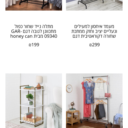
מעמד איחסון למעילים
מתלה נייד שחור כפול
ונעליים יציב וחזק ממתכת
מתכוונן לגובה דגם GAR-
שחורה דקוראטיבית דגם
09340 מבית honey can
GAR-09569 מבית...
do
₪
199
₪
299
אזל המלאי