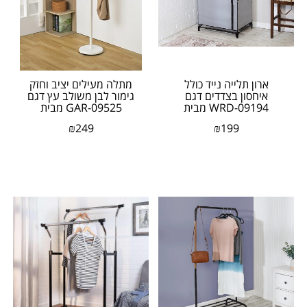
ארון תלייה נייד כולל
מתלה מעילים יציב וחזק
איחסון בצדדים דגם
גימור לבן משולב עץ דגם
WRD-09194 מבית
GAR-09525 מבית
honey can do ארה"ב
honey can do
₪
249
₪
199