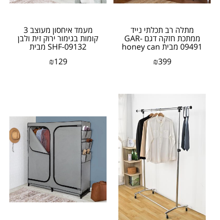
מתלה רב תכלתי נייד
מעמד איחסון מעוצב 3
ממתכת חזקה דגם GAR-
קומות בגימור ירוק זית ולבן
09491 מבית honey can
SHF-09132 מבית
do ארה"ב
honey can do...
₪
129
₪
399