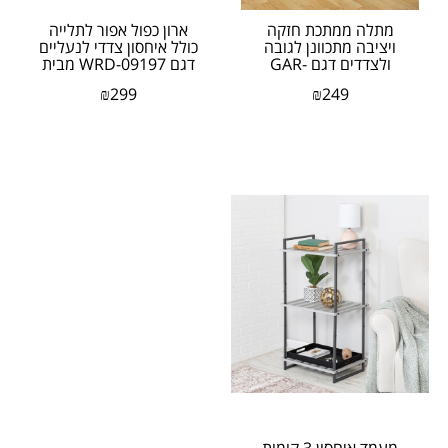
מתלה ממתכת חזקה
ארון כפול אפור לתלייה
ויציבה מתכוונן לגובה
כולל איחסון צדדי לנעליים
ולצדדים דגם GAR-
דגם WRD-09197 מבית
09689 מבית honey can
honey can do...
₪
299
₪
249
do...
אזל המלאי
מעמד איחסון 3 קומות