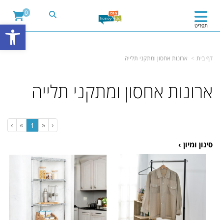
&ev=PageView&noscript=1" />
'); fbq('track', "PageView");
0
פתח
תפריט
דף בית
ארונות אחסון ומתקני תלייה
ארונות אחסון ומתקני תלייה
›
»
«
‹
(current)
1
סינון ומיון ›