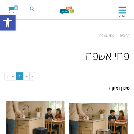
&ev=PageView&noscript=1" />
'); fbq('track', "PageView");
0
פתח
תפריט
דף בית
פחי אשפה
פחי אשפה
›
»
«
‹
(current)
1
סינון ומיון ›