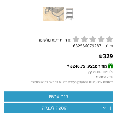
(
0
חוות דעת גולשים)
מק"ט :
632556079287
₪
329
מחיר מבצע: ₪246.75 *
כל האתר במבצע קיץ
25% הנחה !!!
*נתונים אלו עשויים להתעדכן בעגלת הקניות בהתאם לתנאי המכירה
הוספה לעגלה