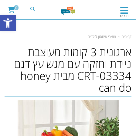
&ev=PageView&noscript=1" />
'); fbq('track', "PageView");
0
פתח
תפריט
דף בית
מוצרי איחסון לילדים
ארגונית 3 קומות מעוצבת
ניידת וחזקה עם מגש עץ דגם
CRT-03334 מבית honey
can do