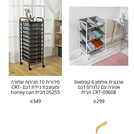
ארגונית איחסון 6 קופסאות
סידורית 10 מגירות שחורה
אפורה עם גלגלים דגם
ומעוצבת ניידת דגם CRT-
CRT-09608 מבית
05255 מבית honey can
honey can do ארה"ב
do
₪
349
₪
299